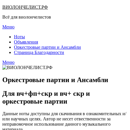
Перейти
ВИОЛОНЧЕЛИСТ.РФ
к
Всё для виолончелистов
содержимому
Меню
Ноты
Объявления
Оркестровые партии и Ансамбли
Страница Благодарности
Меню
Оркестровые партии и Ансамбли
Для вч+фп+скр и вч+ скр и
оркестровые партии
Данные ноты доступны для скачивания в ознакомительных и/
или научных целях. Автор не несет отвественности за
неправомочное использование данного музыкального
материала.